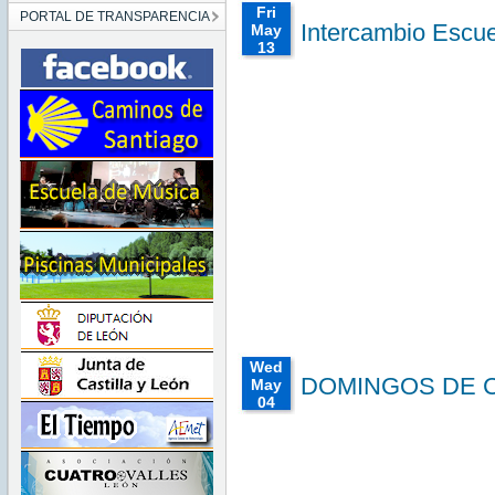
Fri
PORTAL DE TRANSPARENCIA
Intercambio Escu
May
13
00:00:00
CEST
2022
Fri May
13
00:00:00
CEST
2022
Fri May
13
00:00:00
CEST
2022
Wed
DOMINGOS DE CIN
May
04
00:00:00
CEST
2022
Wed
May 04