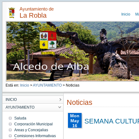
Ayuntamiento de
La Robla
Inicio
M
Está en:
Inicio
>
AYUNTAMIENTO
> Noticias
INICIO
Noticias
AYUNTAMIENTO
Mon
Saluda
SEMANA CULTUR
May
Corporación Municipal
16
Areas y Concejalias
00:00:00
CEST
Comisiones Informativas