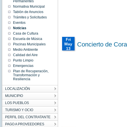
Permanentes
2022
Mon
Normativa Municipal
May 16
Tablón de Anuncios
00:00:00
CEST
Trámites y Solicitudes
2022
Eventos
Mon May
16
Noticias
00:00:00
CEST
Casa de Cultura
2022
Escuela de Música
Fri
Concierto de Cora
May
Piscinas Municipales
13
Medio Ambiente
00:00:00
Calidad del Aire
CEST
Punto Limpio
2022
Emergencias
Fri May
13
Plan de Recuperación,
00:00:00
Transformación y
CEST
Resiliencia
2022
Fri May
13
LOCALIZACIÓN
00:00:00
CEST
MUNICIPIO
2022
LOS PUEBLOS
TURISMO Y OCIO
PERFIL DEL CONTRATANTE
PAGO A PROVEEDORES