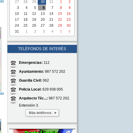
ás
27
28
29
30
31
1
2
3
4
5
6
7
8
9
10
11
12
13
14
15
16
17
18
19
20
21
22
23
24
25
26
27
28
29
30
31
1
2
3
4
5
6
TELÉFONOS DE INTERÉS
Emergencias:
112
Ayuntamiento:
987 572 202
Guardia Civil:
062
Policia Local:
629 938 005
ás
Arquitecto Téc...:
987 572 202.
Extensión 3.