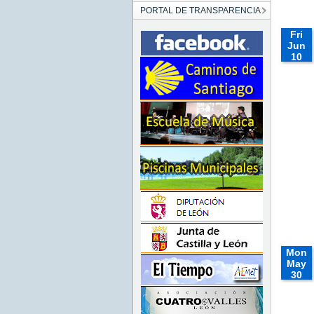
PORTAL DE TRANSPARENCIA
Fri
Jun
10
00:00:
CEST
2022
Fri Jun
10
00:00:00
CEST
2022
Fri Jun
10
00:00:00
CEST
2022
Mon
May
30
00:00:
CEST
2022