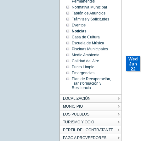
2022
Permanentes
Wed
Normativa Municipal
Jun 22
00:00:00
Tablón de Anuncios
CEST
Trámites y Solicitudes
2022
Wed Jun
Eventos
22
Noticias
00:00:00
CEST
Casa de Cultura
2022
Escuela de Música
Piscinas Municipales
Medio Ambiente
Wed
Calidad del Aire
Jun
Punto Limpio
22
Emergencias
00:00:
CEST
Plan de Recuperación,
Transformación y
2022
Resiliencia
Wed
Jun 22
00:00:00
LOCALIZACIÓN
CEST
2022
MUNICIPIO
Wed Jun
22
LOS PUEBLOS
00:00:00
CEST
2022
TURISMO Y OCIO
PERFIL DEL CONTRATANTE
PAGO A PROVEEDORES