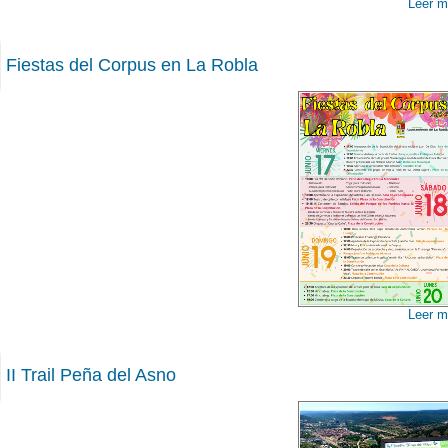
Leer m
Fiestas del Corpus en La Robla
00
Leer m
II Trail Peña del Asno
00