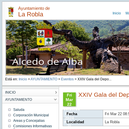
Ayuntamiento de
La Robla
Inicio
M
Está en:
Inicio
>
AYUNTAMIENTO
>
Eventos
> XXIV Gala del Depo...
INICIO
XXIV Gala del De
Fri
Mar
AYUNTAMIENTO
22
08:51:00
Saluda
CET
Fecha
Fri Mar 22 08
Corporación Municipal
2024
Areas y Concejalias
Localidad
La Robla
Fri Mar
22
Comisiones Informativas