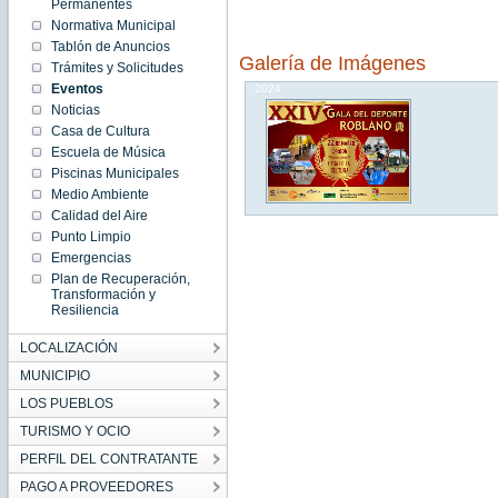
08:51:00
Permanentes
CET
Normativa Municipal
2024
Fri Mar
Tablón de Anuncios
22
Galería de Imágenes
08:51:00
Trámites y Solicitudes
CET
Eventos
2024
Noticias
Casa de Cultura
Escuela de Música
Piscinas Municipales
Medio Ambiente
Calidad del Aire
Punto Limpio
Emergencias
Plan de Recuperación,
Transformación y
Resiliencia
LOCALIZACIÓN
MUNICIPIO
LOS PUEBLOS
TURISMO Y OCIO
PERFIL DEL CONTRATANTE
PAGO A PROVEEDORES