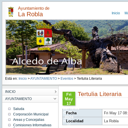
Ayuntamiento de
La Robla
Inicio
M
Está en:
Inicio
>
AYUNTAMIENTO
>
Eventos
> Tertulia Literaria
INICIO
Tertulia Literaria
Fri
May
AYUNTAMIENTO
17
08:46:00
Saluda
CEST
Fecha
Fri May 17 08
Corporación Municipal
2024
Areas y Concejalias
Localidad
La Robla
Fri May
17
Comisiones Informativas