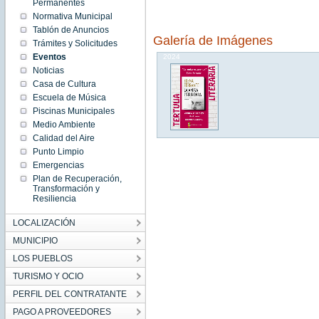
08:46:00
Permanentes
CEST
Normativa Municipal
2024
Fri May
Tablón de Anuncios
17
Galería de Imágenes
08:46:00
Trámites y Solicitudes
CEST
Eventos
2024
Noticias
Casa de Cultura
Escuela de Música
Piscinas Municipales
Medio Ambiente
Calidad del Aire
Punto Limpio
Emergencias
Plan de Recuperación,
Transformación y
Resiliencia
LOCALIZACIÓN
MUNICIPIO
LOS PUEBLOS
TURISMO Y OCIO
PERFIL DEL CONTRATANTE
PAGO A PROVEEDORES