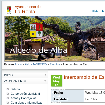
Ayuntamiento de
La Robla
Inicio
M
Está en:
Inicio
>
AYUNTAMIENTO
>
Eventos
> Intercambio de Esc...
INICIO
Intercambio de Es
Wed
May
AYUNTAMIENTO
15
08:43:00
Saluda
CEST
Fecha
Wed May 15 0
Corporación Municipal
2024
Areas y Concejalias
Localidad
La Robla
Wed
May 15
Comisiones Informativas