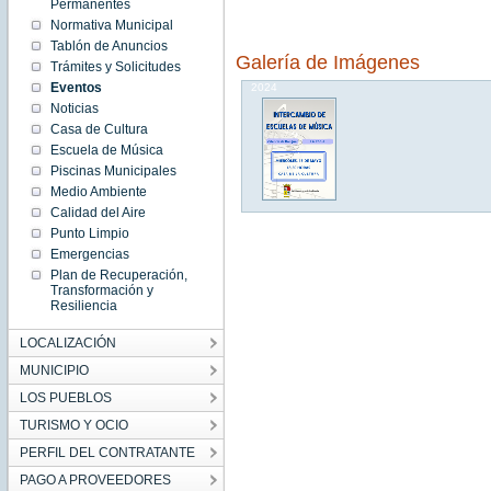
08:43:00
Permanentes
CEST
Normativa Municipal
2024
Wed
Tablón de Anuncios
May 15
Galería de Imágenes
08:43:00
Trámites y Solicitudes
CEST
Eventos
2024
Noticias
Casa de Cultura
Escuela de Música
Piscinas Municipales
Medio Ambiente
Calidad del Aire
Punto Limpio
Emergencias
Plan de Recuperación,
Transformación y
Resiliencia
LOCALIZACIÓN
MUNICIPIO
LOS PUEBLOS
TURISMO Y OCIO
PERFIL DEL CONTRATANTE
PAGO A PROVEEDORES