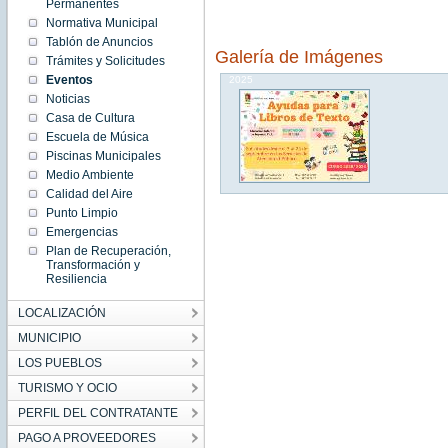
12:49:00
Permanentes
CEST
Normativa Municipal
2025
Wed
Tablón de Anuncios
Sep 03
Galería de Imágenes
12:49:00
Trámites y Solicitudes
CEST
Eventos
2025
Noticias
Casa de Cultura
Escuela de Música
Piscinas Municipales
Medio Ambiente
Calidad del Aire
Punto Limpio
Emergencias
Plan de Recuperación,
Transformación y
Resiliencia
LOCALIZACIÓN
MUNICIPIO
LOS PUEBLOS
TURISMO Y OCIO
PERFIL DEL CONTRATANTE
PAGO A PROVEEDORES