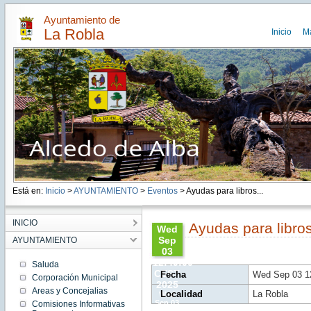
Ayuntamiento de
La Robla
Inicio
M
Está en:
Inicio
>
AYUNTAMIENTO
>
Eventos
> Ayudas para libros...
INICIO
Ayudas para libro
Wed
Sep
AYUNTAMIENTO
03
12:49:00
Saluda
CEST
Fecha
Wed Sep 03 1
Corporación Municipal
2025
Areas y Concejalias
Localidad
La Robla
Wed
Sep 03
Comisiones Informativas