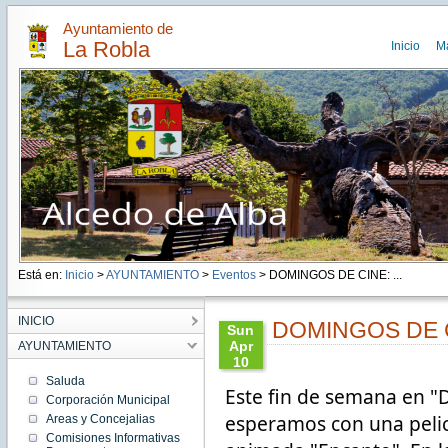
Ayuntamiento de
La Robla
Inicio
M
Está en:
Inicio
>
AYUNTAMIENTO
>
Eventos
> DOMINGOS DE CINE: ...
INICIO
DOMINGOS DE CI
Sun
Apr
AYUNTAMIENTO
10
10:28:00
Saluda
Este fin de semana en "
CEST
Corporación Municipal
2022
esperamos con una pelicu
Areas y Concejalias
Sun
Apr 10
Comisiones Informativas