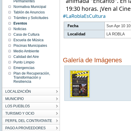
animada "Encanto". En la 
10:28:00
Permanentes
CEST
Normativa Municipal
19:30 horas. ¡Ven al Cine
2022
Sun Apr
Tablón de Anuncios
10
#LaRoblaEsCultura
10:28:00
Trámites y Solicitudes
CEST
Eventos
2022
Fecha
Sun Apr 10 1
Noticias
Localidad
LA ROBLA
Casa de Cultura
Escuela de Música
Piscinas Municipales
Medio Ambiente
Calidad del Aire
Galería de Imágenes
Punto Limpio
Emergencias
Plan de Recuperación,
Transformación y
Resiliencia
LOCALIZACIÓN
MUNICIPIO
LOS PUEBLOS
TURISMO Y OCIO
PERFIL DEL CONTRATANTE
PAGO A PROVEEDORES