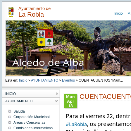
Ayuntamiento de
La Robla
Inicio
M
Está en:
Inicio
>
AYUNTAMIENTO
>
Eventos
> CUENTACUENTOS "Mam...
INICIO
CUENTACUENTOS
Mon
Apr
AYUNTAMIENTO
18
11:59:00
Saluda
Para el viernes 22, dentr
CEST
Corporación Municipal
2022
, os presentamos
Areas y Concejalias
#LaRobla
Mon
Apr 18
Comisiones Informativas