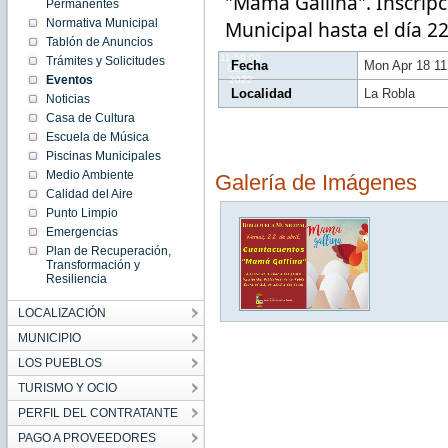
"Mamá Gallina". Inscripci
11:59:00
Permanentes
CEST
Normativa Municipal
Municipal hasta el día 22
2022
Mon Apr
Tablón de Anuncios
18
11:59:00
Trámites y Solicitudes
Fecha
Mon Apr 18 1
CEST
Eventos
2022
Localidad
La Robla
Noticias
Casa de Cultura
Escuela de Música
Piscinas Municipales
Medio Ambiente
Galería de Imágenes
Calidad del Aire
Punto Limpio
Emergencias
Plan de Recuperación,
Transformación y
Resiliencia
LOCALIZACIÓN
MUNICIPIO
LOS PUEBLOS
TURISMO Y OCIO
PERFIL DEL CONTRATANTE
PAGO A PROVEEDORES