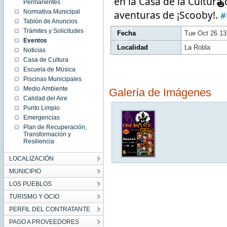
en la Casa de la Cultura 
13:53:00
Permanentes
CEST
Normativa Municipal
aventuras de ¡Scooby!. 
2021
#
Tue Oct
Tablón de Anuncios
26
13:53:00
Trámites y Solicitudes
Fecha
Tue Oct 26 1
CEST
Eventos
2021
Localidad
La Robla
Noticias
Casa de Cultura
Escuela de Música
Piscinas Municipales
Medio Ambiente
Galería de Imágenes
Calidad del Aire
Punto Limpio
Emergencias
Plan de Recuperación,
Transformación y
Resiliencia
LOCALIZACIÓN
MUNICIPIO
LOS PUEBLOS
TURISMO Y OCIO
PERFIL DEL CONTRATANTE
PAGO A PROVEEDORES