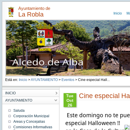
Ayuntamiento de
La Robla
Inicio
M
Está en:
Inicio
>
AYUNTAMIENTO
>
Eventos
> Cine especial Hall...
INICIO
Cine especial H
Tue
Oct
AYUNTAMIENTO
26
13:53:00
Saluda
Este domingo no te puede
CEST
Corporación Municipal
2021
especial Halloween !! 
Areas y Concejalias
Tue Oct
26
Comisiones Informativas