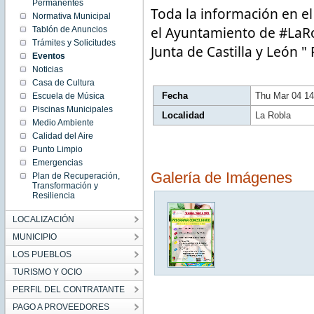
14:42:00
Permanentes
Toda la información en el
CET
Normativa Municipal
2021
Thu Mar
el Ayuntamiento de 
#LaR
Tablón de Anuncios
04
14:42:00
Trámites y Solicitudes
Junta de Castilla y León 
CET
Eventos
2021
Noticias
Casa de Cultura
Fecha
Thu Mar 04 14
Escuela de Música
Piscinas Municipales
Localidad
La Robla
Medio Ambiente
Calidad del Aire
Punto Limpio
Emergencias
Galería de Imágenes
Plan de Recuperación,
Transformación y
Resiliencia
LOCALIZACIÓN
MUNICIPIO
LOS PUEBLOS
TURISMO Y OCIO
PERFIL DEL CONTRATANTE
PAGO A PROVEEDORES