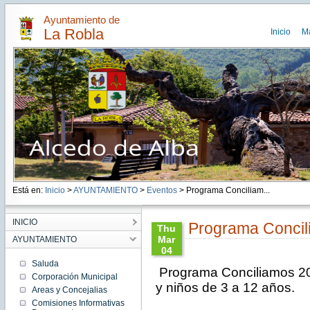
Ayuntamiento de
La Robla
Inicio
M
Está en:
Inicio
>
AYUNTAMIENTO
>
Eventos
> Programa Conciliam...
INICIO
Programa Concil
Thu
Mar
AYUNTAMIENTO
04
14:42:00
Saluda
Programa Conciliamos 20
CET
Corporación Municipal
2021
y niños de 3 a 12 años. 
Areas y Concejalias
Thu
Mar 04
Comisiones Informativas