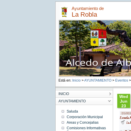
Ayuntamiento de
La Robla
Está en:
Inicio
>
AYUNTAMIENTO
>
Eventos
> 
INICIO
Wed
Jun
AYUNTAMIENTO
23
09:35:
Saluda
CEST
Corporación Municipal
2021
Areas y Concejalias
Wed
Jun 23
Comisiones Informativas