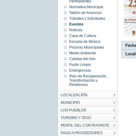
09:35:00
Permanentes
CEST
Normativa Municipal
2021
Wed Jun
Tablón de Anuncios
23
09:35:00
Trámites y Solicitudes
CEST
Eventos
2021
Noticias
Casa de Cultura
Escuela de Música
Fech
Piscinas Municipales
Medio Ambiente
Local
Calidad del Aire
Punto Limpio
Emergencias
Plan de Recuperación,
Transformación y
Resiliencia
LOCALIZACIÓN
MUNICIPIO
LOS PUEBLOS
TURISMO Y OCIO
PERFIL DEL CONTRATANTE
PAGO A PROVEEDORES