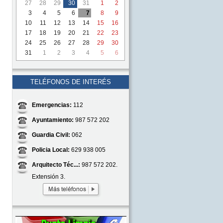
27
28
29
30
31
1
2
3
4
5
6
7
8
9
10
11
12
13
14
15
16
17
18
19
20
21
22
23
24
25
26
27
28
29
30
31
1
2
3
4
5
6
TELÉFONOS DE INTERÉS
Emergencias:
112
Ayuntamiento:
987 572 202
Guardia Civil:
062
Policia Local:
629 938 005
Arquitecto Téc...:
987 572 202.
Extensión 3.