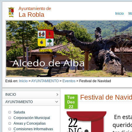
Ayuntamiento de
La Robla
Inicio
M
Está en:
Inicio
>
AYUNTAMIENTO
>
Eventos
> Festival de Navidad
INICIO
Festival de Navi
Tue
Dec
AYUNTAMIENTO
22
08:28:00
Saluda
En esta
CET
Corporación Municipal
2020
querido
Areas y Concejalias
Tue Dec
22
Comisiones Informativas