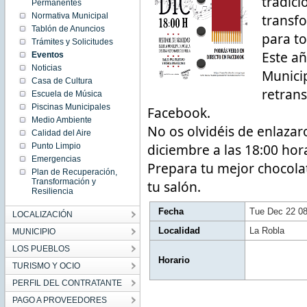
tradici
08:28:00
Permanentes
CET
Normativa Municipal
transf
2020
Tue Dec
Tablón de Anuncios
22
para to
08:28:00
Trámites y Solicitudes
CET
Este año
Eventos
2020
Noticias
Municip
Casa de Cultura
retrans
Escuela de Música
Piscinas Municipales
Facebook.
Medio Ambiente
No os olvidéis de enlazaro
Calidad del Aire
diciembre a las 18:00 hor
Punto Limpio
Emergencias
Prepara tu mejor chocolate
Plan de Recuperación,
Transformación y
tu salón.
Resiliencia
Fecha
Tue Dec 22 0
LOCALIZACIÓN
Localidad
La Robla
MUNICIPIO
LOS PUEBLOS
Horario
TURISMO Y OCIO
PERFIL DEL CONTRATANTE
PAGO A PROVEEDORES