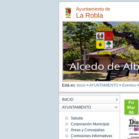
Ayuntamiento de
La Robla
Está en:
Inicio
>
AYUNTAMIENTO
>
Eventos
> 
INICIO
Fri
Mar
AYUNTAMIENTO
06
14:11:
Saluda
CET
Corporación Municipal
2020
Areas y Concejalias
Fri Mar
06
Comisiones Informativas