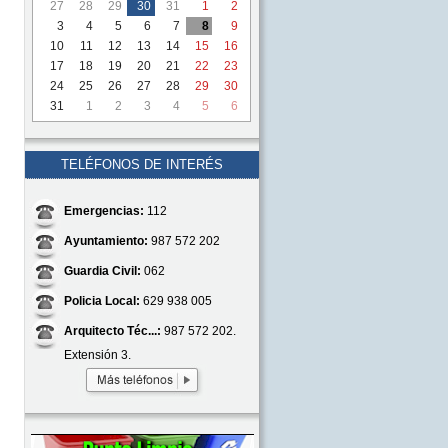
27
28
29
30
31
1
2
3
4
5
6
7
8
9
10
11
12
13
14
15
16
17
18
19
20
21
22
23
24
25
26
27
28
29
30
31
1
2
3
4
5
6
TELÉFONOS DE INTERÉS
Emergencias:
112
Ayuntamiento:
987 572 202
Guardia Civil:
062
Policia Local:
629 938 005
Arquitecto Téc...:
987 572 202.
Extensión 3.