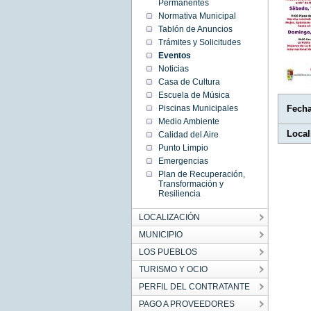
14:11:00
Permanentes
CET
Normativa Municipal
2020
Fri Mar
Tablón de Anuncios
06
14:11:00
Trámites y Solicitudes
CET
Eventos
2020
Noticias
Casa de Cultura
Escuela de Música
Piscinas Municipales
Fech
Medio Ambiente
Local
Calidad del Aire
Punto Limpio
Emergencias
Plan de Recuperación,
Transformación y
Resiliencia
LOCALIZACIÓN
MUNICIPIO
LOS PUEBLOS
TURISMO Y OCIO
PERFIL DEL CONTRATANTE
PAGO A PROVEEDORES