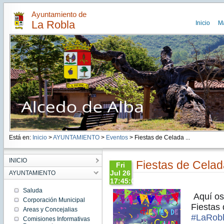
Ayuntamiento de
La Robla
Inicio
M
Está en:
Inicio
>
AYUNTAMIENTO
>
Eventos
> Fiestas de Celada ...
INICIO
Fiestas de Cela
Fri
Jul 26
AYUNTAMIENTO
17:45:00
CEST
Saluda
Aquí os
2019
Corporación Municipal
Fri Jul
Fiestas
Areas y Concejalias
26
#
LaRob
17:45:00
Comisiones Informativas
CEST