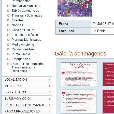
Permanentes
2019
Fri Jul 26
Normativa Municipal
17:45:00
Tablón de Anuncios
CEST
2019
Trámites y Solicitudes
Eventos
Fecha
Fri Jul 26 17
Noticias
Casa de Cultura
Localidad
La Robla
Escuela de Música
Piscinas Municipales
Medio Ambiente
Calidad del Aire
Galería de Imágenes
Punto Limpio
Emergencias
Plan de Recuperación,
Transformación y
Resiliencia
LOCALIZACIÓN
MUNICIPIO
LOS PUEBLOS
TURISMO Y OCIO
PERFIL DEL CONTRATANTE
PAGO A PROVEEDORES