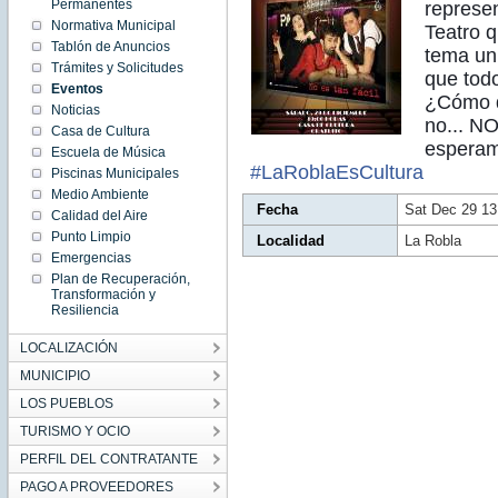
13:10:00
Permanentes
represe
CET
Normativa Municipal
2018
Teatro 
Sat Dec
Tablón de Anuncios
tema uni
29
13:10:00
Trámites y Solicitudes
que tod
CET
Eventos
2018
¿Cómo d
Noticias
no... N
Casa de Cultura
esperam
Escuela de Música
#
LaRoblaEsCultura
Piscinas Municipales
Medio Ambiente
Fecha
Sat Dec 29 13
Calidad del Aire
Punto Limpio
Localidad
La Robla
Emergencias
Plan de Recuperación,
Transformación y
Resiliencia
LOCALIZACIÓN
MUNICIPIO
LOS PUEBLOS
TURISMO Y OCIO
PERFIL DEL CONTRATANTE
PAGO A PROVEEDORES