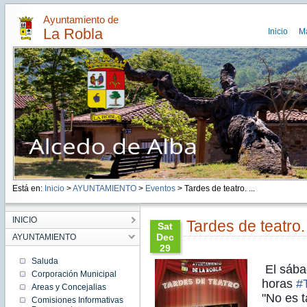
Ayuntamiento de
La Robla
Inicio
M
Está en:
Inicio
>
AYUNTAMIENTO
>
Eventos
> Tardes de teatro. ...
INICIO
Tardes de teatro. 
Sat
Dec
AYUNTAMIENTO
29
13:10:00
Saluda
El sába
CET
Corporación Municipal
2018
horas
#
Areas y Concejalias
Sat Dec
"No es t
29
Comisiones Informativas