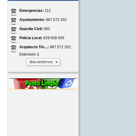
Emergencias:
112
Ayuntamiento:
987 572 202
Guardia Civil:
062
Policia Local:
629 938 005
Arquitecto Téc...:
987 572 202.
Extensión 3.