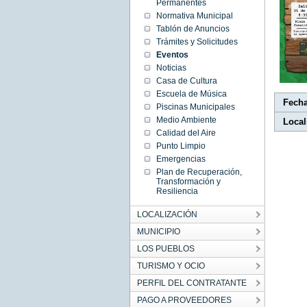
10:01:00
Permanentes
CEST
Normativa Municipal
2019
Sun Mar
Tablón de Anuncios
31
10:01:00
Trámites y Solicitudes
CEST
Eventos
2019
Noticias
Casa de Cultura
Escuela de Música
Fech
Piscinas Municipales
Medio Ambiente
Local
Calidad del Aire
Punto Limpio
Emergencias
Plan de Recuperación,
Transformación y
Resiliencia
LOCALIZACIÓN
MUNICIPIO
LOS PUEBLOS
TURISMO Y OCIO
PERFIL DEL CONTRATANTE
PAGO A PROVEEDORES