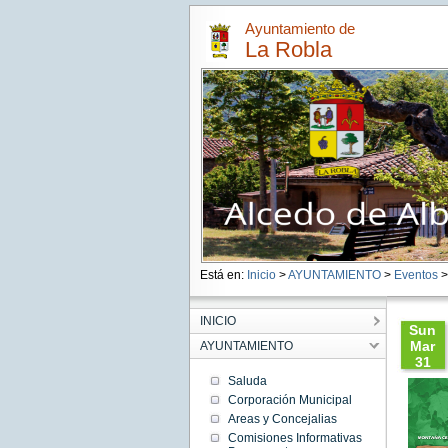
Ayuntamiento de
La Robla
Está en:
Inicio
>
AYUNTAMIENTO
>
Eventos
>
INICIO
Sun
Mar
AYUNTAMIENTO
31
10:01:
Saluda
CEST
Corporación Municipal
2019
Areas y Concejalias
Sun
Mar 31
Comisiones Informativas