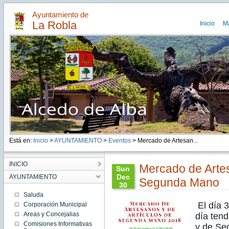
Ayuntamiento de
La Robla
Inicio
M
Está en:
Inicio
>
AYUNTAMIENTO
>
Eventos
> Mercado de Artesan...
INICIO
Mercado de Artes
Sun
Dec
AYUNTAMIENTO
Segunda Mano
30
13:02:00
Saluda
CET
El día 
Corporación Municipal
2018
Areas y Concejalias
día ten
Sun
Dec 30
Comisiones Informativas
y de Se