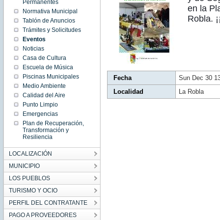
13:02:00
Permanentes
CET
en la Pl
Normativa Municipal
2018
Robla. 
Sun Dec
Tablón de Anuncios
30
13:02:00
Trámites y Solicitudes
CET
Eventos
2018
Noticias
Casa de Cultura
Escuela de Música
Piscinas Municipales
Fecha
Sun Dec 30 1
Medio Ambiente
Localidad
La Robla
Calidad del Aire
Punto Limpio
Emergencias
Plan de Recuperación,
Transformación y
Resiliencia
LOCALIZACIÓN
MUNICIPIO
LOS PUEBLOS
TURISMO Y OCIO
PERFIL DEL CONTRATANTE
PAGO A PROVEEDORES